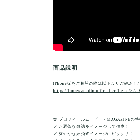
商品説明
iPhone版をご希望の際は以下よりご確認く
https://inpresweddin.official.ec/items/82
˗˗˗˗˗ ˗˗˗˗˗ ˗˗˗˗˗ ˗˗˗˗˗ ˗˗˗˗˗ ˗˗˗˗˗ ˗˗˗˗˗ ˗˗˗˗˗ ˗˗˗˗˗ ˗˗
🌸 プロフィールムービー / MAGAZINEの特徴
✓ お洒落な雑誌をイメージして作成！
✓ 爽やかな結婚式イメージにピッタリ！