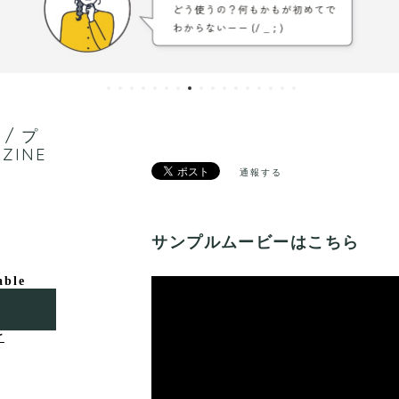
/ プ
ZINE
通報する
サンプルムービーはこちら
able
け