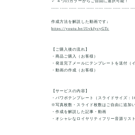
✓ ４つのカラーからご自由に選択可能！
˗˗˗˗˗ ˗˗˗˗˗ ˗˗˗˗˗ ˗˗˗˗˗ ˗˗˗˗˗ ˗˗˗˗˗ ˗˗˗˗˗ ˗˗˗˗˗ ˗˗˗˗˗ ˗˗
作成方法を解説した動画です↓
https://youtu.be/J1vkfycyGTc
【ご購入後の流れ】
・商品ご購入（お客様）
・発送完了メールにテンプレートを送付（
・動画の作成（お客様）
【サービスの内容】
・パワポテンプレート（スライドサイズ：16:9 
※写真枚数・スライド枚数はご自由に追加
・作成を解説した記事・動画
・オシャレなロイヤリティフリー音源リス