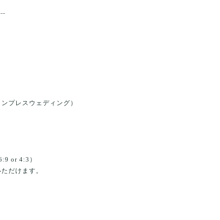
˗˗˗
インプレスウェディング）
or 4:3）
いただけます。
ト